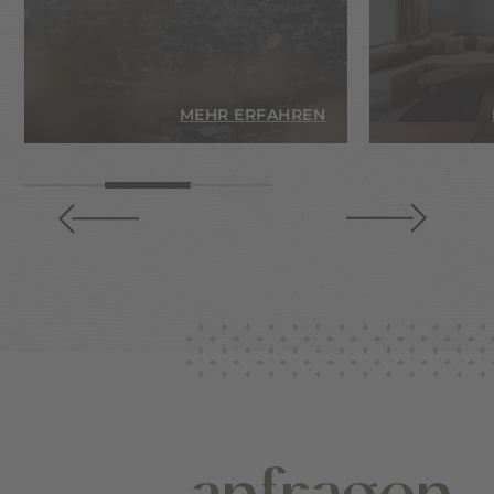
EN
MEHR ERFAHREN
anfragen.