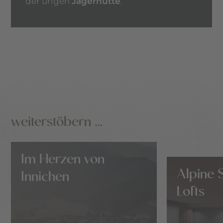
der urigen
Jägerhütte
.
weiterstöbern …
Im Herzen von
Alpine 
Innichen
Lofts