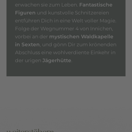
erwachen sie zum Leben.
Fantastische
Figuren
und kunstvolle Schnitzereien
entführen Dich in eine Welt voller Magie.
Folge der Wegnummer 4 von Innichen,
vorbei an der
mystischen Waldkapelle
in Sexten
, und gönn Dir zum krönenden
Abschluss eine wohlverdiente Einkehr in
der urigen
Jägerhütte
.
weiterstöbern …