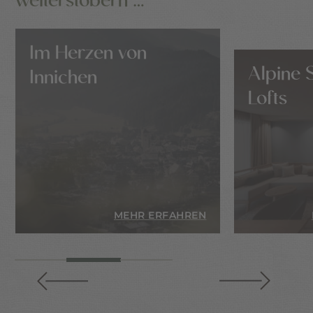
Im Herzen von
Alpine 
Innichen
Lofts
EN
MEHR ERFAHREN