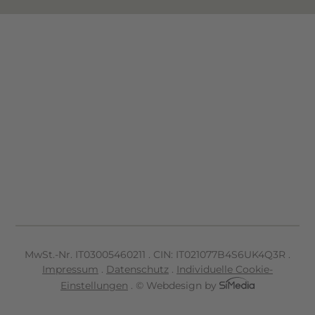
MwSt.-Nr. IT
03005460211
.
CIN: IT021077B4S6UK4Q3R
.
Impressum
.
Datenschutz
.
Individuelle Cookie-
Einstellungen
.
© Webdesign by