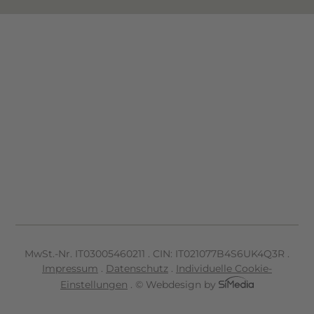
MwSt.-Nr. IT
03005460211
.
CIN: IT021077B4S6UK4Q3R
.
Impressum
.
Datenschutz
.
Individuelle Cookie-
Einstellungen
.
© Webdesign by