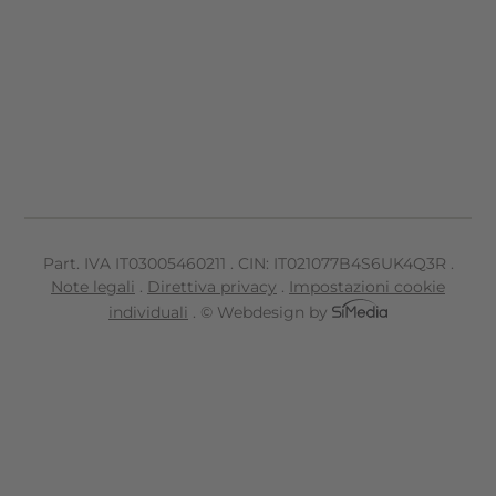
Part. IVA IT
03005460211
.
CIN: IT021077B4S6UK4Q3R
.
Note legali
.
Direttiva privacy
.
Impostazioni cookie
individuali
.
© Webdesign by