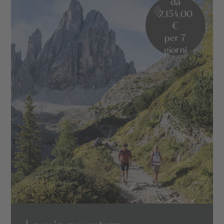
da
2.154,00
€
per 7
giorni