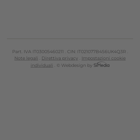
Part. IVA IT
03005460211
.
CIN: IT021077B4S6UK4Q3R
.
Note legali
.
Direttiva privacy
.
Impostazioni cookie
individuali
.
© Webdesign by