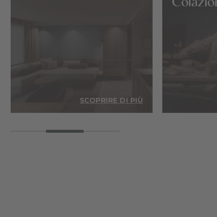
i
Colazio
IÙ
SCOPRIRE DI PIÙ