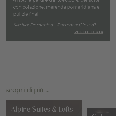
4 notti
a partire da 1.646,00 €
per suite
con colazione, merenda pomeridiana e
pulizie finali
*Arrivo: Domenica – Partenza: Giovedì
VEDI OFFERTA
scopri di più …
Alpine Suites & Lofts