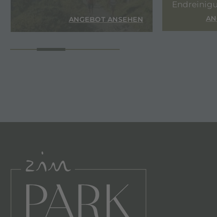
Endreinig
AN
EN
ANGEBOT ANSEHEN