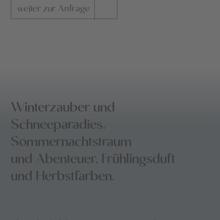
weiter zur Anfrage
Winterzauber und
Schneeparadies.
Sommernachtstraum
und Abenteuer. Frühlingsduft
und Herbstfarben.