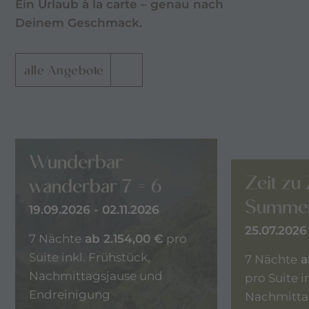
Ein Urlaub à la carte – genau nach
Deinem Geschmack.
alle Angebote
Wunderbar
Zeit zu 
wanderbar 7 = 6
l
Summer
19.09.2026 - 02.11.2026
25.07.2026 
7 Nächte
ab 2.154,00 €
pro
Suite inkl. Frühstück,
7 Nächte
a
Nachmittagsjause und
pro Suite i
o
Endreinigung
Nachmitta