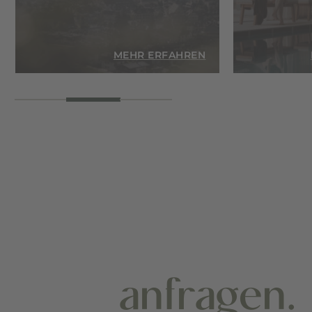
EN
MEHR ERFAHREN
anfragen.